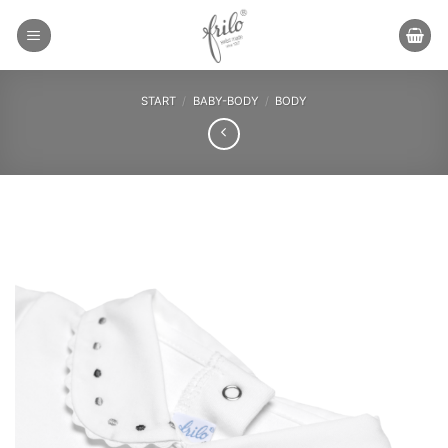
Zum
Inhalt
springen
START
/
BABY-BODY
/
BODY