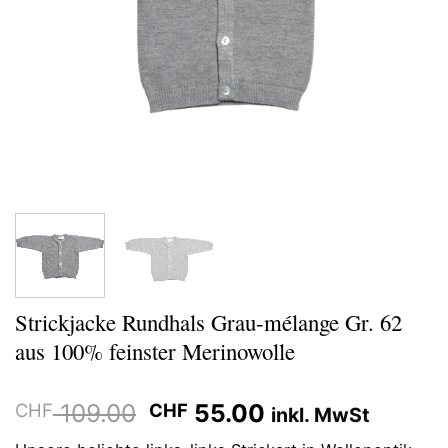
Strickjacke Rundhals Grau-mélange Gr. 62
aus 100% feinster Merinowolle
Ursprünglicher
Aktueller
109.00
55.00
CHF
CHF
inkl. MwSt
Preis
Preis