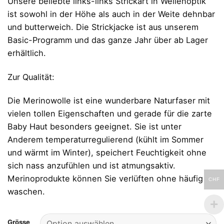
Unsere beliebte links-links Strickart in Wellenoptik
war:
ist:
ist sowohl in der Höhe als auch in der Weite dehnbar
CHF 109.00
CHF 55.00.
und butterweich. Die Strickjacke ist aus unserem
Basic-Programm und das ganze Jahr über ab Lager
erhältlich.
Zur Qualität:
Die Merinowolle ist eine wunderbare Naturfaser mit
vielen tollen Eigenschaften und gerade für die zarte
Baby Haut besonders geeignet. Sie ist unter
Anderem temperaturregulierend (kühlt im Sommer
und wärmt im Winter), speichert Feuchtigkeit ohne
sich nass anzufühlen und ist atmungsaktiv.
Merinoprodukte können Sie verlüften ohne häufig zu
CHF
waschen.
Grösse